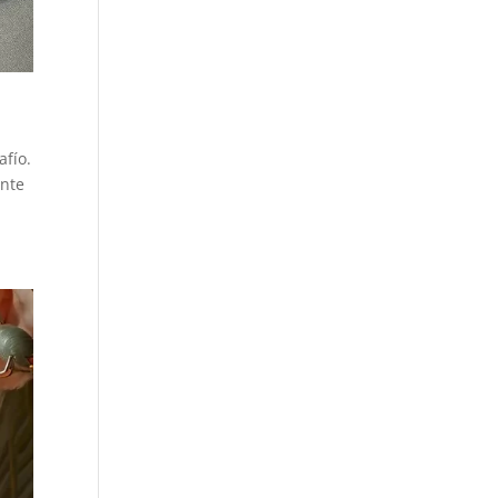
afío.
ente