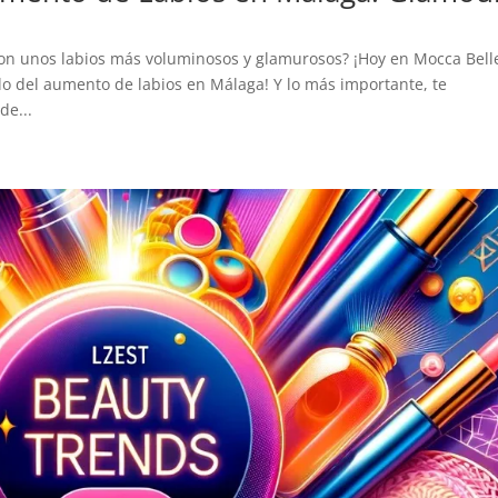
con unos labios más voluminosos y glamurosos? ¡Hoy en Mocca Bell
 del aumento de labios en Málaga! Y lo más importante, te
de...