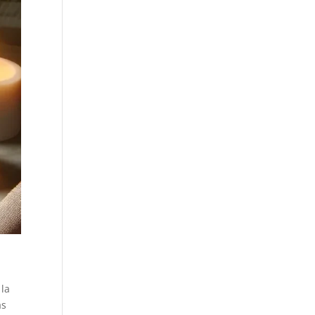
 la
as