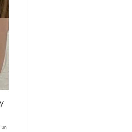
(y
a un